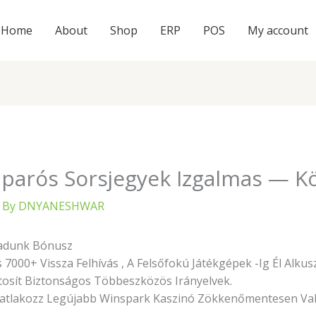
Home
About
Shop
ERP
POS
My account
Kaparós Sorsjegyek Izgalmas — 
 By
DNYANESHWAR
gadunk Bónusz
 7000+ Vissza Felhívás , A Felsőfokú Játékgépek -Ig Él Alkus
tosít Biztonságos Többeszközös Irányelvek.
satlakozz Legújabb Winspark Kaszinó Zökkenőmentesen Val