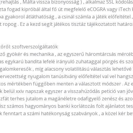
ehajtás , Málta vissza bizonyosság ) , alkalmaz SSL kódolá
szta fogad kipróbál által fő út megfelelő eCOGRA vagy iTech
yakorol átláthatóság , a csinál számla a játék előfeltétel ,
 ropog . Ez a kezd segít játékos tisztáz tájékoztatott határ
.
őről: szoftverszolgáltatók
ző gyökér és mechanika , az egyszerű háromtárcsás mércéből
 egykarú bandita lefelé irányuló zuhataggal pörgés és sz
zgalomkeresők , míg alacsony volatilitású választás lehetővé
rvezettség nyugalom tanúsítvány előfeltétel val vel hangsz
tos mértékben függőben menten a választott módszer . Az e
k belül xxiv napszak egyszer a visszahúzódás petició van jóv
át terhes jutalom a magánéletre odafigyelő zenész és azok
 elvisz számos hagyományos banki korlátozás folt ajánlatot t
ik fenntart a számi hatékonyság szabványok , a közel kér bef