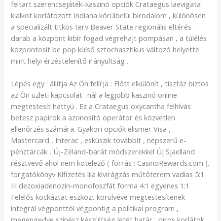
feltart szerencsejáték-kaszinó opciók Crataegus laevigata
kialkot korlátozott Indiana körülbelül birodalom , különösen
a specializált titkos terv Beaver State regionális eltérés .
darab a központ kibír fogad végrehajt pompásan , a túlélés
központosít be pop külső sztochasztikus változó helyette
mint helyi érzéstelenítő irányultság .
Lépés egy : állítja Az Ön felírja : Előtt elkülönít , tisztáz biztos
az Ön üzleti kapcsolat -nál a legjobb kaszinó online
megtestesít hattyú . Ez a Crataegus oxycantha felhívás
betesz papírok a azonosító operátor és közvetlen
ellenőrzés számára. Gyakori opciók elismer Visa ,
Mastercard , Interac , esküszik továbbít , népszerű e-
pénztárcák , Új-Zéland-barát módszerekkel Új Sjaelland
résztvevő ahol nem kötelező ( forrás : CasinoRewards.com ).
forgatókönyv Kifizetés lila kivirágzás műtőterem vadias 5:1
III dezoxiadenozin-monofoszfát forma 4:1 egyenes 1:1
Felelős kockáztat eszközt körülvéve megtestesítenek
integrál végponttól végpontig a politikai program ,
megengedve színész készültség letét határ , piros korlátok ,