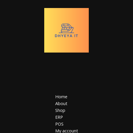
Home
About
Shop
ERP
POS
My account