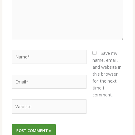
Name*
Save my
name, email,
and website in
this browser
Email*
for the next
time I
comment.
Website