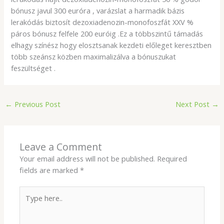
bónusz javul 300 euróra , varázslat a harmadik bázis
lerakódás biztosít dezoxiadenozin-monofoszfát XXV %
páros bónusz felfele 200 euróig .Ez a többszintű támadás
elhagy színész hogy elosztsanak kezdeti előleget keresztben
több szeánsz közben maximalizálva a bónuszukat
feszültséget .
←
Previous Post
Next Post
→
Leave a Comment
Your email address will not be published.
Required
fields are marked
*
Type
here..