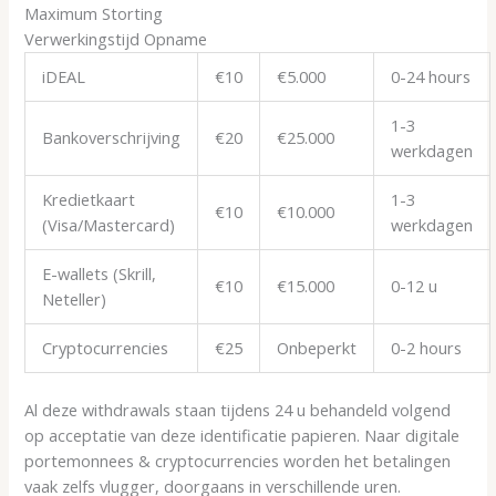
Maximum Storting
Verwerkingstijd Opname
iDEAL
€10
€5.000
0-24 hours
1-3
Bankoverschrijving
€20
€25.000
werkdagen
Kredietkaart
1-3
€10
€10.000
(Visa/Mastercard)
werkdagen
E-wallets (Skrill,
€10
€15.000
0-12 u
Neteller)
Cryptocurrencies
€25
Onbeperkt
0-2 hours
Al deze withdrawals staan tijdens 24 u behandeld volgend
op acceptatie van deze identificatie papieren. Naar digitale
portemonnees & cryptocurrencies worden het betalingen
vaak zelfs vlugger, doorgaans in verschillende uren.