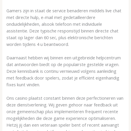
Gamers zijn in staat de service benaderen middels live chat
met directe hulp, e-mail met gedetailleerdere
onduidelijkheden, alsook telefoon met individuele
assistentie. Deze typische responstijd binnen directe chat
staat op lager dan 60 sec, plus elektronische berichten
worden tijdens 4 u beantwoord.
Daarnaast hebben wij binnen een uitgebreide helpcentrum
dat antwoorden biedt op de populairste gestelde vragen.
Deze kennisbank is continu vernieuwd volgens aanleiding
met feedback door spelers, zodat je efficiënt eigenhandig
fixes kunt vinden.
Ons casino plaatst constant binnen deze perfectioneren van
deze dienstverlening. Wij geven gehoor naar feedback uit
onze gemeenschap plus implementeren frequent recente
mogelijkheden die deze game experience optimaliseren.
Hetzij jij dan een veteraan speler bent of recent aanvangt