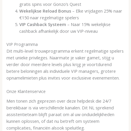
gratis spins voor Gonzo’s Quest
Wekelijkse Reload Bonus
– Elke vrijdagen 25% naar
€150 naar regelmatige spelers
VIP Cashback Systeem
– Naar 15% wekelijkse
cashback afhankelijk door uw VIP-niveau
VIP Programma
Dit multi-level trouwprogramma erkent regelmatige spelers
met unieke privileges. Naarmate je vaker gamet, stijg u
verder door meerdere levels plus krijg je voortdurend
betere beloningen als individuele VIP managers, grotere
opnamelimieten plus invites voor exclusieve evenementen.
Onze Klantenservice
Men tonen zich geprezen over deze helpdesk die 24/7
bereikbaar is via verschillende kanalen. Dit NL sprekend
assistentieteam blijft paraat om al uw onduidelijkheden
kunnen oplossen, of dat nu betreft om systeem
complicaties, financiën alsook speluitleg.