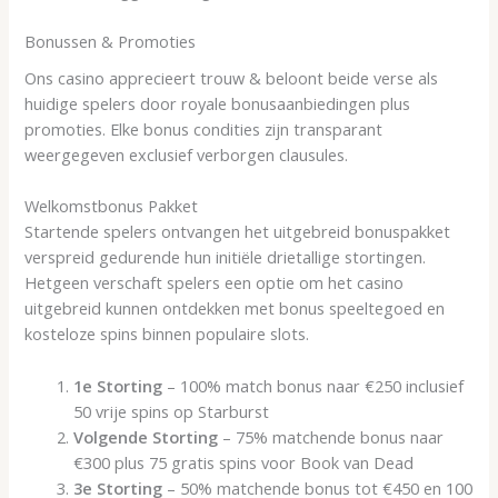
Bonussen & Promoties
Ons casino apprecieert trouw & beloont beide verse als
huidige spelers door royale bonusaanbiedingen plus
promoties. Elke bonus condities zijn transparant
weergegeven exclusief verborgen clausules.
Welkomstbonus Pakket
Startende spelers ontvangen het uitgebreid bonuspakket
verspreid gedurende hun initiële drietallige stortingen.
Hetgeen verschaft spelers een optie om het casino
uitgebreid kunnen ontdekken met bonus speeltegoed en
kosteloze spins binnen populaire slots.
1e Storting
– 100% match bonus naar €250 inclusief
50 vrije spins op Starburst
Volgende Storting
– 75% matchende bonus naar
€300 plus 75 gratis spins voor Book van Dead
3e Storting
– 50% matchende bonus tot €450 en 100