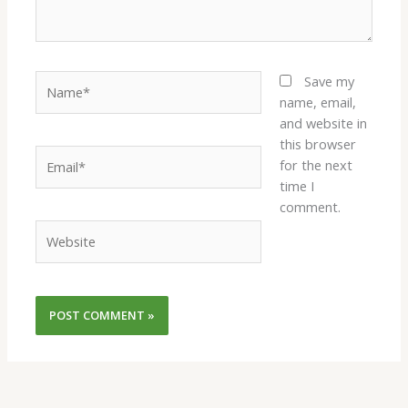
Name*
Save my
name, email,
and website in
this browser
Email*
for the next
time I
comment.
Website