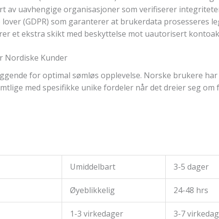
rt av uavhengige organisasjoner som verifiserer integritete
le lover (GDPR) som garanterer at brukerdata prosesseres le
er et ekstra skikt med beskyttelse mot uautorisert kontoa
or Nordiske Kunder
eggende for optimal sømløs opplevelse. Norske brukere har a
mtlige med spesifikke unike fordeler når det dreier seg om 
Umiddelbart
3-5 dager
Øyeblikkelig
24-48 hrs
1-3 virkedager
3-7 virkeda