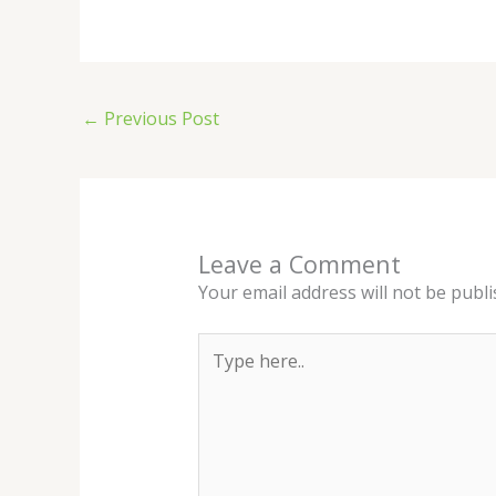
←
Previous Post
Leave a Comment
Your email address will not be publi
Type
here..