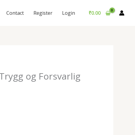
Contact
Register
Login
₹
0.00
Trygg og Forsvarlig