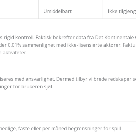
Umiddelbart
Ikke tilgjeng
s rigid kontroll. Faktisk bekrefter data fra Det Kontinental
der 0,01% sammenlignet med ikke-lisensierte aktører. Fak
 aktiviteter.
seres med ansvarlighet. Dermed tilbyr vi brede redskaper 
nger for brukeren sjøl.
edlige, faste eller per måned begrensninger for spill