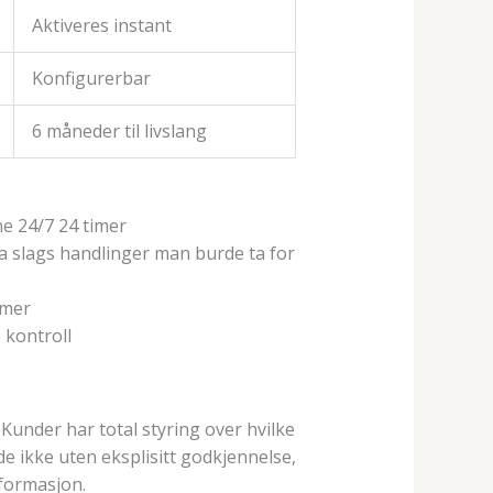
Aktiveres instant
Konfigurerbar
6 måneder til livslang
ne 24/7 24 timer
a slags handlinger man burde ta for
emer
 kontroll
Kunder har total styring over hvilke
 ikke uten eksplisitt godkjennelse,
nformasjon.