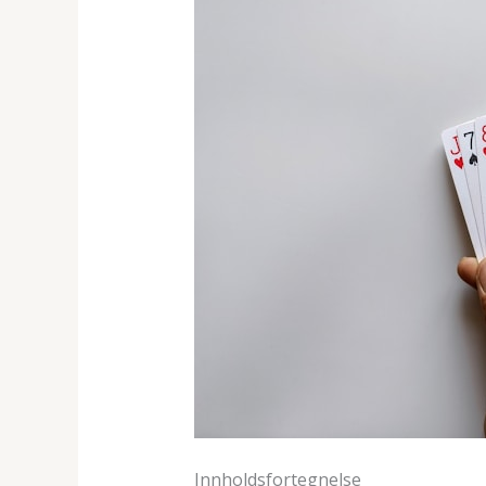
Innholdsfortegnelse