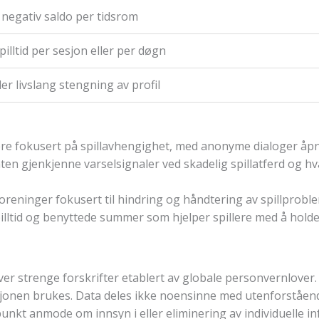
 negativ saldo per tidsrom
pilltid per sesjon eller per døgn
ler livslang stengning av profil
vere fokusert på spillavhengighet, med anonyme dialoger åp
en gjenkjenne varselsignaler ved skadelig spillatferd og hv
reninger fokusert til hindring og håndtering av spillprobl
illtid og benyttede summer som hjelper spillere med å holde
er strenge forskrifter etablert av globale personvernlover. 
onen brukes. Data deles ikke noensinne med utenforstående
unkt anmode om innsyn i eller eliminering av individuelle i