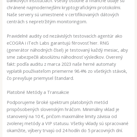
bankových inštitúciách. Všetky osobné a finančné údaje sú
chránené najmodernejšími kryptografickými protokolmi.
Naše servery sú umiestnené v certifikovaných dátových
centrách s nepretržitým monitoringom.
Pravidelné audity od nezávislých testovacích agentúr ako
eCOGRA i iTech Labs garantujú férovosť hier. RNG
(generátor náhodných čísel) je testovaný každý mesiac, aby
sme zabezpečili absolútnu náhodnosť výsledkov. Overený
fakt: podľa auditu z marca 2023 naše herné automaty
vyplatili používateľom priemerne 96.4% zo všetkých stávok,
čo prevyšuje priemysel štandard.
Platobné Metódy a Transakcie
Podporujeme široké spektrum platobných metód
prispôsobených slovenským hráčom. Minimálny vklad je
stanovený na 10 €, pričom maximálne limity závisia od
zvolenej metódy a VIP statusu. Všetky vklady sú spracované
okamžite, výbery trvajú od 24 hodín do 5 pracovných dní.