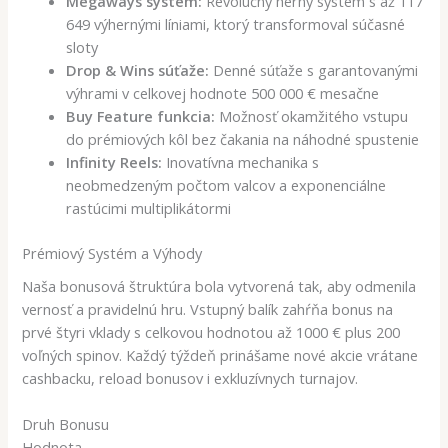
Megaways systém:
Revolučný herný systém s až 117
649 výhernými líniami, ktorý transformoval súčasné
sloty
Drop & Wins súťaže:
Denné súťaže s garantovanými
výhrami v celkovej hodnote 500 000 € mesačne
Buy Feature funkcia:
Možnosť okamžitého vstupu
do prémiových kôl bez čakania na náhodné spustenie
Infinity Reels:
Inovatívna mechanika s
neobmedzeným počtom valcov a exponenciálne
rastúcimi multiplikátormi
Prémiový Systém a Výhody
Naša bonusová štruktúra bola vytvorená tak, aby odmenila
vernosť a pravidelnú hru. Vstupný balík zahŕňa bonus na
prvé štyri vklady s celkovou hodnotou až 1000 € plus 200
voľných spinov. Každý týždeň prinášame nové akcie vrátane
cashbacku, reload bonusov i exkluzívnych turnajov.
Druh Bonusu
Hodnota