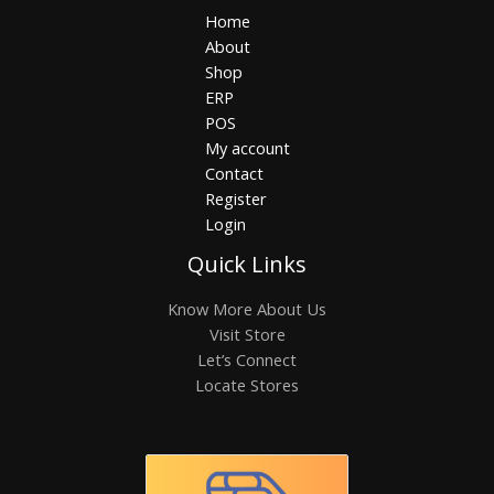
Home
About
Shop
ERP
POS
My account
Contact
Register
Login
Quick Links
Know More About Us
Visit Store
Let’s Connect
Locate Stores