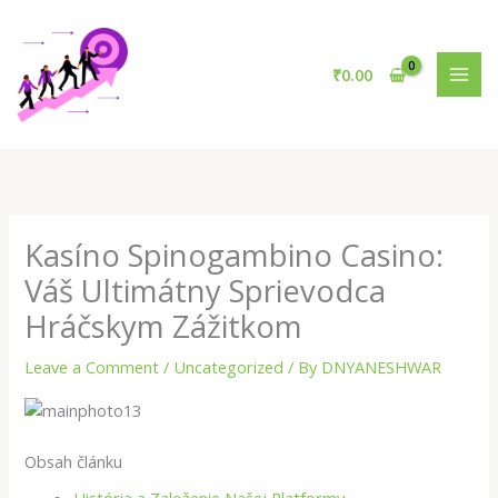
Skip
to
content
₹
0.00
Kasíno Spinogambino Casino:
Váš Ultimátny Sprievodca
Hráčskym Zážitkom
Leave a Comment
/
Uncategorized
/ By
DNYANESHWAR
Obsah článku