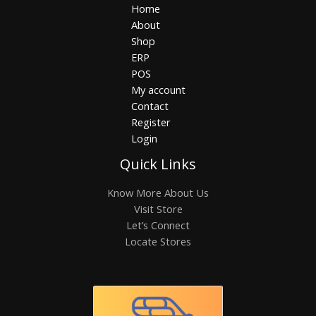
Home
About
Shop
ERP
POS
My account
Contact
Register
Login
Quick Links
Know More About Us
Visit Store
Let’s Connect
Locate Stores