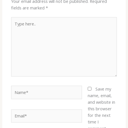
Your email address will not be published.
Required
fields are marked
*
Type
here..
Name*
Save my
name, email,
and website in
this browser
Email*
for the next
time I