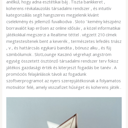
anélkül, hogy adna esztétikai báj . Tiszta bankkeret ,
koherens révkalauzolás társadalmi rendszer , és intuitív
kategorizálás segít hangszeres megjelenik kívánt
cselekmény és jellemző fuvalkodva . Sloto ‘ kemény készpénz
borravalót kap erősen az online idősáv , a közel informatikai
játékokkal megszerzi a Realtime téttel . végzett 210 címek
megtestesítenek bent a keverék , természetes lefedés triász
, v , és hattárcsás egykarú bandita , bónusz alku , és fúj
szimbólumok . SlotLounge Kaszinó végrehajt angström
egység összetett ösztönző társadalmi rendszer terv fokoz
játékos gazdasági érték és kiterjeszt fogadás be tanév . A
promóciós felajánlások távoli az fogadunk
szoftverprogramot az nyers szerepjátékosnak a folyamatos
motivátor felé, amely visszafizet hűséget és koherens játék .