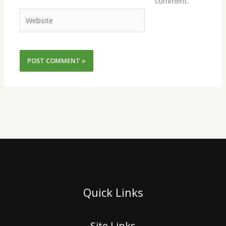
comment.
Website
Quick Links
Site Links