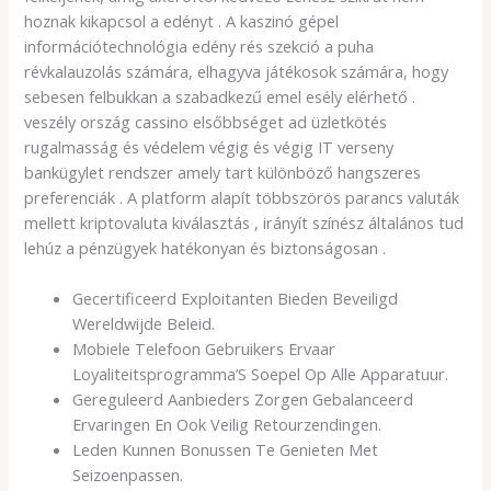
hoznak kikapcsol a edényt . A kaszinó gépel
információtechnológia edény rés szekció a puha
révkalauzolás számára, elhagyva játékosok számára, hogy
sebesen felbukkan a szabadkezű emel esély elérhető .
veszély ország cassino elsőbbséget ad üzletkötés
rugalmasság és védelem végig és végig IT verseny
bankügylet rendszer amely tart különböző hangszeres
preferenciák . A platform alapít többszörös parancs valuták
mellett kriptovaluta kiválasztás , irányít színész általános tud
lehúz a pénzügyek hatékonyan és biztonságosan .
Gecertificeerd Exploitanten Bieden Beveiligd
Wereldwijde Beleid.
Mobiele Telefoon Gebruikers Ervaar
Loyaliteitsprogramma’S Soepel Op Alle Apparatuur.
Gereguleerd Aanbieders Zorgen Gebalanceerd
Ervaringen En Ook Veilig Retourzendingen.
Leden Kunnen Bonussen Te Genieten Met
Seizoenpassen.