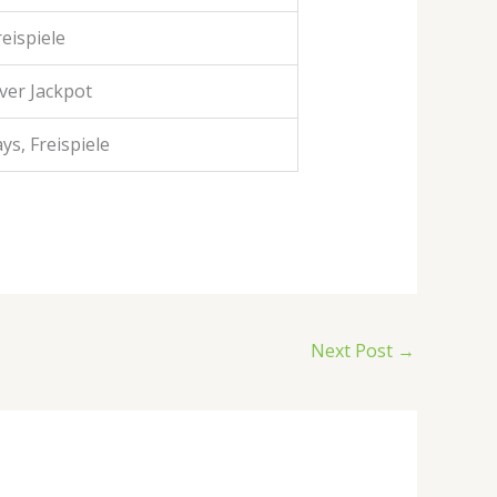
eispiele
ver Jackpot
ys, Freispiele
Next Post
→