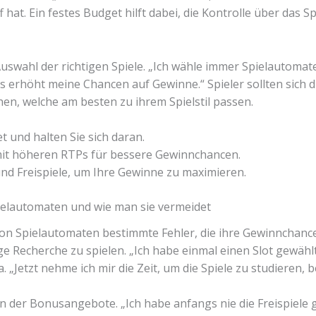
f hat. Ein festes Budget hilft dabei, die Kontrolle über das S
e Auswahl der richtigen Spiele. „Ich wähle immer Spielautoma
as erhöht meine Chancen auf Gewinne.“ Spieler sollten sich 
hen, welche am besten zu ihrem Spielstil passen.
t und halten Sie sich daran.
it höheren RTPs für bessere Gewinnchancen.
d Freispiele, um Ihre Gewinne zu maximieren.
ielautomaten und wie man sie vermeidet
von Spielautomaten bestimmte Fehler, die ihre Gewinnchanc
ige Recherche zu spielen. „Ich habe einmal einen Slot gewähl
ia. „Jetzt nehme ich mir die Zeit, um die Spiele zu studieren, b
ren der Bonusangebote. „Ich habe anfangs nie die Freispiele