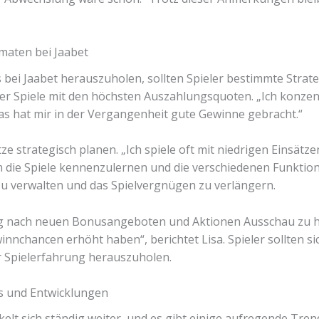
omaten bei Jaabet
bei Jaabet herauszuholen, sollten Spieler bestimmte Strateg
er Spiele mit den höchsten Auszahlungsquoten. „Ich konzent
Das hat mir in der Vergangenheit gute Gewinne gebracht.“
tze strategisch planen. „Ich spiele oft mit niedrigen Einsätz
um die Spiele kennenzulernen und die verschiedenen Funkti
u verwalten und das Spielvergnügen zu verlängern.
ßig nach neuen Bonusangeboten und Aktionen Ausschau zu hal
innchancen erhöht haben“, berichtet Lisa. Spieler sollten 
r Spielerfahrung herauszuholen.
s und Entwicklungen
elt sich ständig weiter, und es gibt einige aufregende Tren