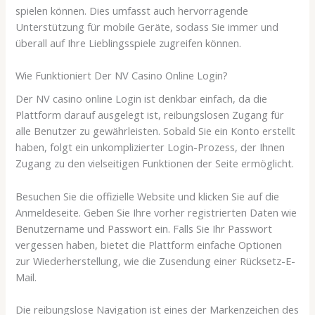
spielen können. Dies umfasst auch hervorragende
Unterstützung für mobile Geräte, sodass Sie immer und
überall auf Ihre Lieblingsspiele zugreifen können.
Wie Funktioniert Der NV Casino Online Login?
Der NV casino online Login ist denkbar einfach, da die
Plattform darauf ausgelegt ist, reibungslosen Zugang für
alle Benutzer zu gewährleisten. Sobald Sie ein Konto erstellt
haben, folgt ein unkomplizierter Login-Prozess, der Ihnen
Zugang zu den vielseitigen Funktionen der Seite ermöglicht.
Besuchen Sie die offizielle Website und klicken Sie auf die
Anmeldeseite. Geben Sie Ihre vorher registrierten Daten wie
Benutzername und Passwort ein. Falls Sie Ihr Passwort
vergessen haben, bietet die Plattform einfache Optionen
zur Wiederherstellung, wie die Zusendung einer Rücksetz-E-
Mail.
Die reibungslose Navigation ist eines der Markenzeichen des