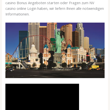
casino Bonus Angeboten starten oder Fragen zum NV
casino online Login haben, wir liefern Ihnen alle notwendigen
Informationen.