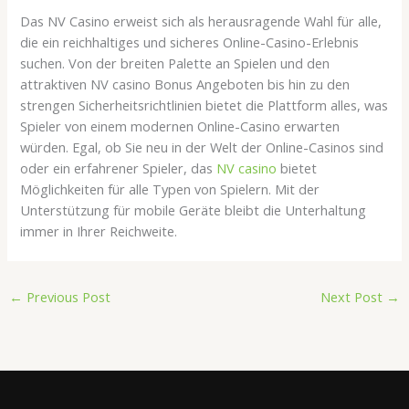
Das NV Casino erweist sich als herausragende Wahl für alle,
die ein reichhaltiges und sicheres Online-Casino-Erlebnis
suchen. Von der breiten Palette an Spielen und den
attraktiven NV casino Bonus Angeboten bis hin zu den
strengen Sicherheitsrichtlinien bietet die Plattform alles, was
Spieler von einem modernen Online-Casino erwarten
würden. Egal, ob Sie neu in der Welt der Online-Casinos sind
oder ein erfahrener Spieler, das
NV casino
bietet
Möglichkeiten für alle Typen von Spielern. Mit der
Unterstützung für mobile Geräte bleibt die Unterhaltung
immer in Ihrer Reichweite.
←
Previous Post
Next Post
→