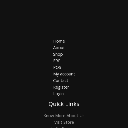
Home
About
Shop
ERP
POS
My account
Contact
Register
Login
Quick Links
Know More About Us
Visit Store