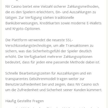
NV Casino bietet eine Vielzahl sicherer Zahlungsmethoden,
die es den Spielern erleichtern, Ein- und Auszahlungen zu
tätigen. Zur Verfügung stehen traditionelle
Banküberweisungen, Kreditkarten sowie moderne E-Wallets
und Krypto-Optionen.
Die Plattform verwendet die neueste SSL-
Verschlüsselungstechnologie, um alle Transaktionen zu
sichern, was das Sicherheitsgefühl der Spieler deutlich
erhöht. Die Verfügbarkeit mehrerer Zahlungsoptionen
bedeutet, dass für jeden eine passende Methode dabei ist.
Schnelle Bearbeitungszeiten für Auszahlungen und ein
transparentes Gebührenmodell tragen weiter zur
Benutzerzufriedenheit bei und zeigen, dass NV Casino sich
um die Zufriedenheit und Sicherheit seiner Kunden kümmert.
Häufig Gestellte Fragen