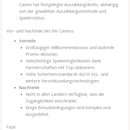
Casino hat festgelegte Auszahlungslimits, abhängig
von der gewählten Auszahlungsmethode und
Spielerstatus.
Vor- und Nachteile des NV Casinos
Vorteile
Großzügiger Willkommensbonus und laufende
Promo-Aktionen.
Vielschichtige Spielemöglichkeiten dank
Partnerschaften mit Top-Anbietern.
Hohe Sicherheitsstandards durch SSL- und
weitere Verschlüsselungstechnologien.
Nachteile
Nicht in allen Ländern verfügbar, was die
Zugänglichkeit einschränkt.
Einige Bonusbedingungen sind komplex und
ausgedehnt.
Fazit