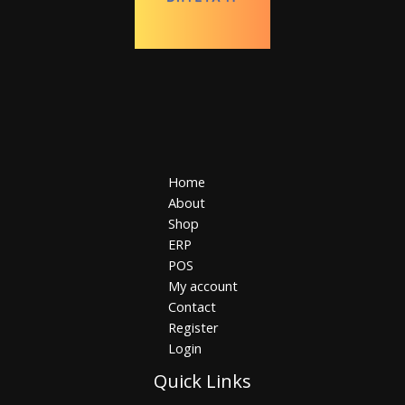
Home
About
Shop
ERP
POS
My account
Contact
Register
Login
Quick Links