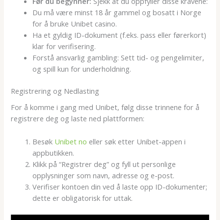
Før du begynner:
Sjekk at du oppfyller disse kravene:
Du må være minst 18 år gammel og bosatt i Norge
for å bruke Unibet casino.
Ha et gyldig ID-dokument (f.eks. pass eller førerkort)
klar for verifisering.
Forstå ansvarlig gambling: Sett tid- og pengelimiter,
og spill kun for underholdning.
Registrering og Nedlasting
For å komme i gang med Unibet, følg disse trinnene for å
registrere deg og laste ned plattformen:
Besøk
Unibet no
eller søk etter Unibet-appen i
appbutikken.
Klikk på “Registrer deg” og fyll ut personlige
opplysninger som navn, adresse og e-post.
Verifiser kontoen din ved å laste opp ID-dokumenter;
dette er obligatorisk for uttak.