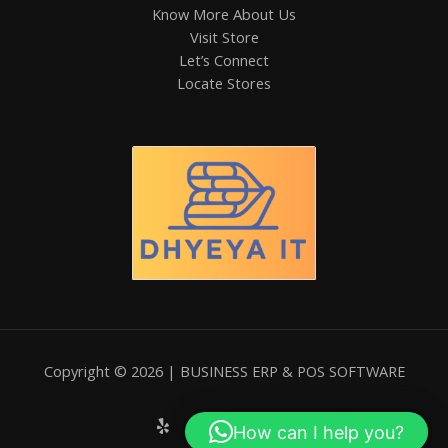
Know More About Us
Visit Store
Let’s Connect
Locate Stores
Copyright © 2026 | BUSINESS ERP & POS SOFTWARE
How can I help you?
Hi! How can I help you?