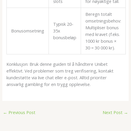
slots
for nøyaktige tall.
Beregn totalt
omsetningsbehov:
Typisk 20-
Multipliser bonus
Bonusomsetning
35x
med kravet (f.eks.
bonusbeløp
1000 kr bonus ×
30 = 30 000 kr).
Konklusjon: Bruk denne guiden til å håndtere Unibet
effektivt. Ved problemer som treg verifisering, kontakt
kundestøtte via live chat eller e-post. Alltid prioriter
ansvarlig gambling for en trygg opplevelse.
←
Previous Post
Next Post
→