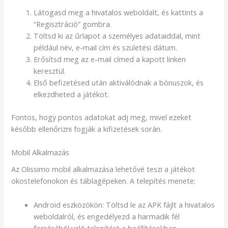
Látogasd meg a hivatalos weboldalt, és kattints a
“Regisztráció” gombra.
Töltsd ki az űrlapot a személyes adataiddal, mint
például név, e-mail cím és születési dátum.
Erősítsd meg az e-mail címed a kapott linken
keresztül.
Első befizetésed után aktiválódnak a bónuszok, és
elkezdheted a játékot.
Fontos, hogy pontos adatokat adj meg, mivel ezeket
később ellenőrizni fogják a kifizetések során.
Mobil Alkalmazás
Az Olissimo mobil alkalmazása lehetővé teszi a játékot
okostelefonokon és táblagépeken. A telepítés menete:
Android eszközökön: Töltsd le az APK fájlt a hivatalos
weboldalról, és engedélyezd a harmadik fél
forrásából való telepítést a beállításokban.