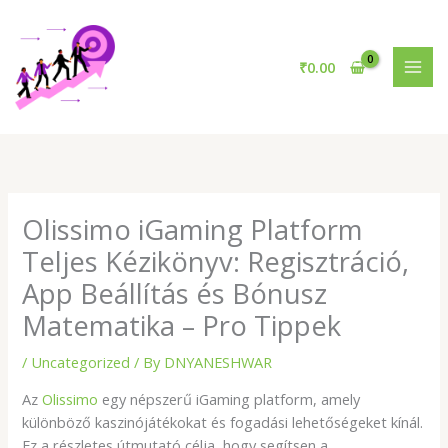
Skip
to
content
₹
0.00
Olissimo iGaming Platform
Teljes Kézikönyv: Regisztráció,
App Beállítás és Bónusz
Matematika – Pro Tippek
/
Uncategorized
/ By
DNYANESHWAR
Az
Olissimo
egy népszerű iGaming platform, amely
különböző kaszinójátékokat és fogadási lehetőségeket kínál.
Ez a részletes útmutató célja, hogy segítsen a