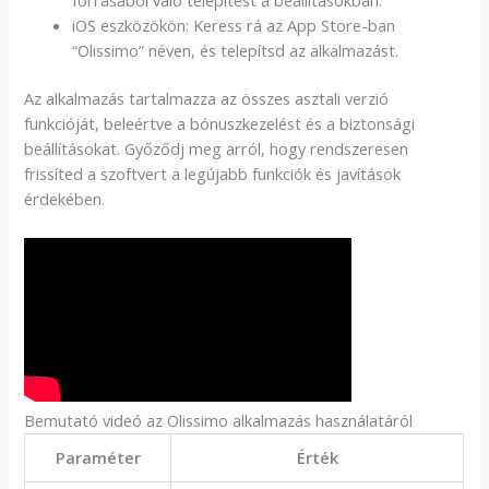
iOS eszközökön: Keress rá az App Store-ban
“Olissimo” néven, és telepítsd az alkalmazást.
Az alkalmazás tartalmazza az összes asztali verzió
funkcióját, beleértve a bónuszkezelést és a biztonsági
beállításokat. Győződj meg arról, hogy rendszeresen
frissíted a szoftvert a legújabb funkciók és javítások
érdekében.
Bemutató videó az Olissimo alkalmazás használatáról
Paraméter
Érték