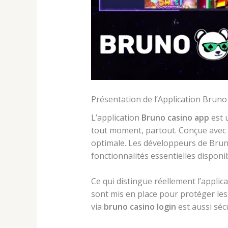
Présentation de l’Application Bruno
L’application
Bruno casino app
est 
tout moment, partout. Conçue avec un
optimale. Les développeurs de Bruno 
fonctionnalités essentielles disponi
Ce qui distingue réellement l’applic
sont mis en place pour protéger les 
via
bruno casino login
est aussi séc