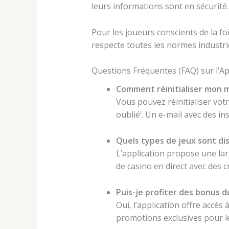
leurs informations sont en sécurité.
Pour les joueurs conscients de la fo
respecte toutes les normes industrie
Questions Fréquentes (FAQ) sur l’A
Comment réinitialiser mon mo
Vous pouvez réinitialiser vot
oublié’. Un e-mail avec des i
Quels types de jeux sont disp
L’application propose une lar
de casino en direct avec des c
Puis-je profiter des bonus du
Oui, l’application offre accès
promotions exclusives pour le