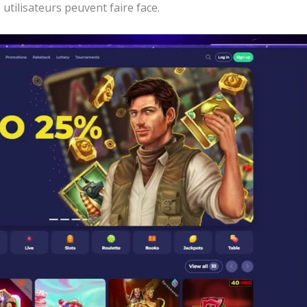
utilisateurs peuvent faire face.