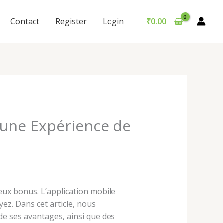
Contact
Register
Login
₹
0.00
 une Expérience de
eux bonus. L’application mobile
z. Dans cet article, nous
 de ses avantages, ainsi que des