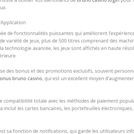
ux.
’Application
ée de fonctionnalités puissantes qui améliorent l’expérience
e variété de jeux, plus de 500 titres comprenant des machin
 la technologie avancée, les jeux sont affichés en haute rés
érieure.
ose des bonus et des promotions exclusifs, souvent personna
onus bruno casino
, qui est un excellent moyen d’augmente
e compatibilité totale avec les méthodes de paiement popula
la inclut les cartes bancaires, les portefeuilles électronique
est sa fonction de notifications, qui garde les utilisateurs i