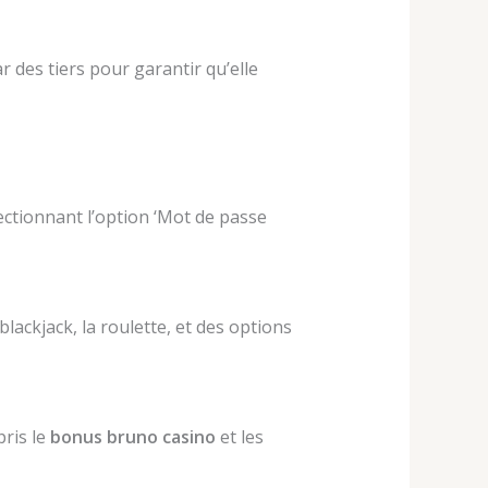
r des tiers pour garantir qu’elle
ectionnant l’option ‘Mot de passe
lackjack, la roulette, et des options
pris le
bonus bruno casino
et les