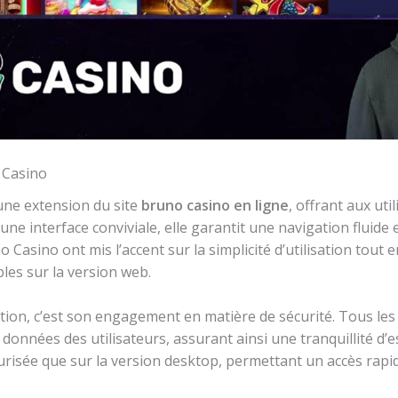
 Casino
une extension du site
bruno casino en ligne
, offrant aux ut
e interface conviviale, elle garantit une navigation fluide 
Casino ont mis l’accent sur la simplicité d’utilisation tout e
bles sur la version web.
ation, c’est son engagement en matière de sécurité. Tous les
données des utilisateurs, assurant ainsi une tranquillité d’es
urisée que sur la version desktop, permettant un accès rapi