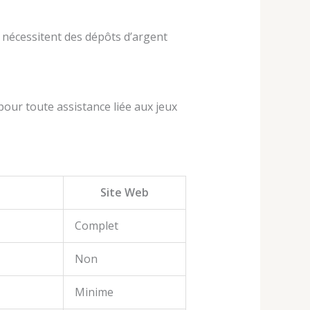
ux nécessitent des dépôts d’argent
 pour toute assistance liée aux jeux
Site Web
Complet
Non
Minime