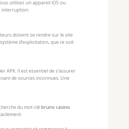
ous utilisez un appareil iOS ou
 interruption.
teurs doivent se rendre sur le site
système d’exploitation, que ce soit
er APK. Il est essentiel de s’assurer
venant de sources inconnues. Une
recherche du mot-clé
bruno casino
facilement.
vous connecter et commencer à