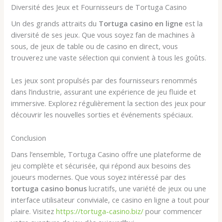
Diversité des Jeux et Fournisseurs de Tortuga Casino
Un des grands attraits du
Tortuga casino en ligne
est la
diversité de ses jeux. Que vous soyez fan de machines à
sous, de jeux de table ou de casino en direct, vous
trouverez une vaste sélection qui convient à tous les goûts.
Les jeux sont propulsés par des fournisseurs renommés
dans l’industrie, assurant une expérience de jeu fluide et
immersive. Explorez régulièrement la section des jeux pour
découvrir les nouvelles sorties et événements spéciaux.
Conclusion
Dans l’ensemble, Tortuga Casino offre une plateforme de
jeu complète et sécurisée, qui répond aux besoins des
joueurs modernes. Que vous soyez intéressé par des
tortuga casino bonus
lucratifs, une variété de jeux ou une
interface utilisateur conviviale, ce casino en ligne a tout pour
plaire. Visitez
https://tortuga-casino.biz/
pour commencer