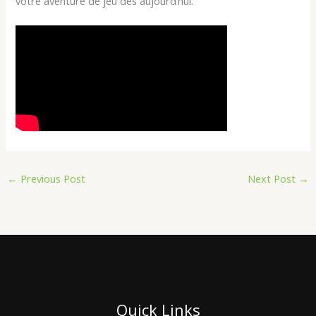
votre aventure de jeu dès aujourd’hui.
←
Previous Post
Next Post
→
Quick Links