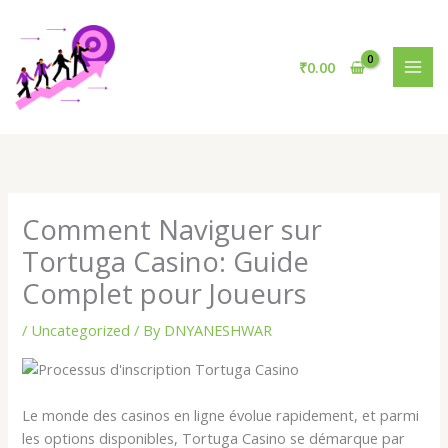
Skip
to
content
₹
0.00
Comment Naviguer sur
Tortuga Casino: Guide
Complet pour Joueurs
/
Uncategorized
/ By
DNYANESHWAR
Le monde des casinos en ligne évolue rapidement, et parmi
les options disponibles, Tortuga Casino se démarque par