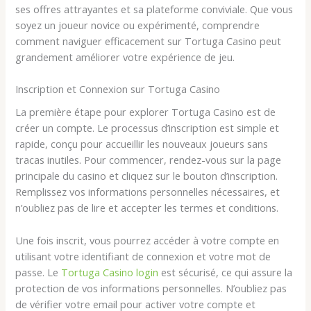
ses offres attrayantes et sa plateforme conviviale. Que vous
soyez un joueur novice ou expérimenté, comprendre
comment naviguer efficacement sur Tortuga Casino peut
grandement améliorer votre expérience de jeu.
Inscription et Connexion sur Tortuga Casino
La première étape pour explorer Tortuga Casino est de
créer un compte. Le processus d’inscription est simple et
rapide, conçu pour accueillir les nouveaux joueurs sans
tracas inutiles. Pour commencer, rendez-vous sur la page
principale du casino et cliquez sur le bouton d’inscription.
Remplissez vos informations personnelles nécessaires, et
n’oubliez pas de lire et accepter les termes et conditions.
Une fois inscrit, vous pourrez accéder à votre compte en
utilisant votre identifiant de connexion et votre mot de
passe. Le
Tortuga Casino login
est sécurisé, ce qui assure la
protection de vos informations personnelles. N’oubliez pas
de vérifier votre email pour activer votre compte et